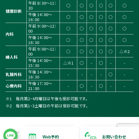
午前 8：30～11：
○
○
○
○
○
○
30
健康診断
午後 14：00～
○
○
○
○
○
○
16：00
午前 9：00～12：
○
○
○
○
○
○
00
内科
午後 14：00～
○
○
○
○
○
○
16：30
午前 9：00～11：
○
○
○
○
○
△※2
00
婦人科
午後 14：00～
△※1
○
-
○
-
-
15：30
午後 14：30～
乳腺外科
-
-
-
-
○
-
16：30
午後 17：30～
心療内科
-
○
-
○
-
-
21：00
※1 毎月第2・4月曜日は午後も受診可能です。
※2 毎月第1・3土曜日の午前は受診可能です。
Copyright © 2022 Shibuya Core Clinic All Rights Reserved.
予約
お問い合わせ
W
e
b