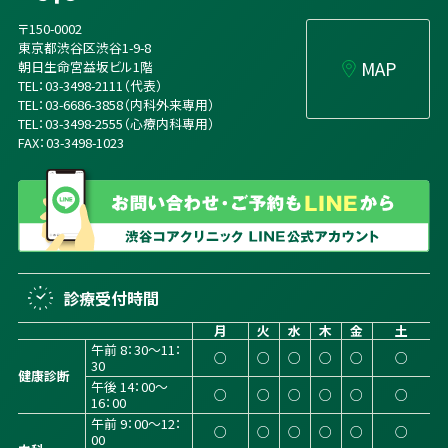
〒150-0002
東京都渋谷区渋谷1-9-8
MAP
朝日生命宮益坂ビル1階
TEL：03-3498-2111（代表）
TEL：03-6686-3858（内科外来専用）
TEL：03-3498-2555（心療内科専用）
FAX：03-3498-1023
診療受付時間
月
火
水
木
金
土
午前 8：30～11：
○
○
○
○
○
○
30
健康診断
午後 14：00～
○
○
○
○
○
○
16：00
午前 9：00～12：
○
○
○
○
○
○
00