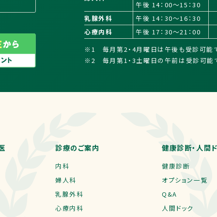
午後 14：00～15：30
乳腺外科
午後 14：30～16：30
心療内科
午後 17：30～21：00
※1 毎月第2・4月曜日は午後も受診可能
※2 毎月第1・3土曜日の午前は受診可能
医
診療のご案内
健康診断・人間
内科
健康診断
婦人科
オプション一覧
乳腺外科
Q&A
心療内科
人間ドック