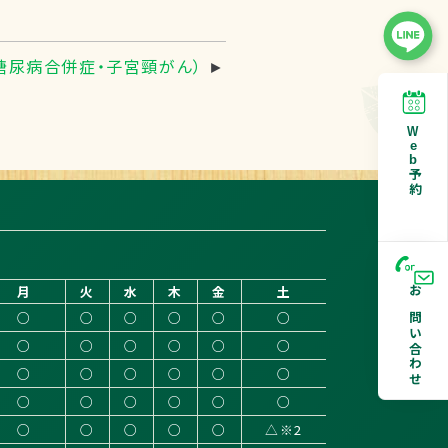
3(糖尿病合併症・子宮頸がん）
►
W
e
b
予約
月
火
水
木
金
土
お問い合わせ
○
○
○
○
○
○
○
○
○
○
○
○
○
○
○
○
○
○
○
○
○
○
○
○
○
○
○
○
○
△※2