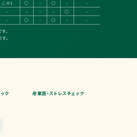
△※1
○
-
○
-
-
-
-
-
-
○
-
-
○
-
○
-
-
です。
です。
ドック
産業医・ストレスチェック