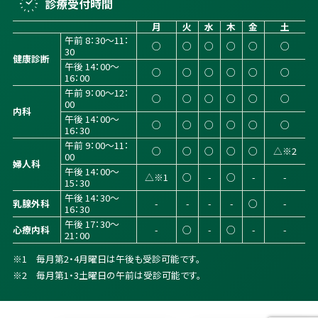
診療受付時間
月
火
水
木
金
土
午前 8：30～11：
○
○
○
○
○
○
30
健康診断
午後 14：00～
○
○
○
○
○
○
16：00
午前 9：00～12：
○
○
○
○
○
○
00
内科
午後 14：00～
○
○
○
○
○
○
16：30
午前 9：00～11：
○
○
○
○
○
△※2
00
婦人科
午後 14：00～
△※1
○
-
○
-
-
15：30
午後 14：30～
乳腺外科
-
-
-
-
○
-
16：30
午後 17：30～
心療内科
-
○
-
○
-
-
21：00
※1 毎月第2・4月曜日は午後も受診可能です。
※2 毎月第1・3土曜日の午前は受診可能です。