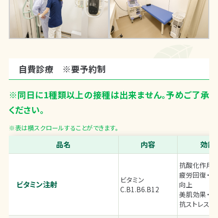
自費診療 ※要予約制
※同日に1種類以上の接種は出来ません。予めご了承
ください。
※表は横スクロールすることができます。
品名
内容
効能
抗酸化作用
疲労回復・免
ビタミン
ビタミン注射
向上
C.B1.B6.B12
美肌効果・
抗ストレス作