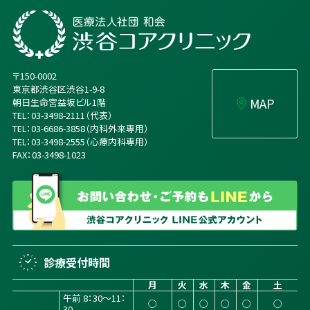
〒150-0002
東京都渋谷区渋谷1-9-8
MAP
朝日生命宮益坂ビル1階
TEL：03-3498-2111（代表）
TEL：03-6686-3858（内科外来専用）
TEL：03-3498-2555（心療内科専用）
FAX：03-3498-1023
診療受付時間
月
火
水
木
金
土
午前 8：30～11：
○
○
○
○
○
○
30